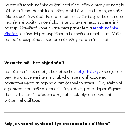
Bolest při rehabilitačním cvičení není cílem léčby a nikdy by neměla
být přehlížena. Rehabilitace vždy probíhá v mezích toho, co vaše
tělo bezpečně zvládá. Pokud se během cvičení objeví bolest nebo
nepříjemné pocity, cvičení okamžitě upravíme nebo zvolíme jiný
postup. Otevřená komunikace mezi pacientem a
rehabilitačním
lékařem
je zásadní pro úspěšnou a bezpečnou rehabilitaci. Vaše
pohodlí a bezpečnost jsou pro nás vždy na prvním místě.
Vezmete mě i bez objednání?
Bohužel není možné přijít bez předchozí
objednávky
. Pracujeme s
pevně stanovenými termíny, abychom se mohli každému
pacientovi věnovat naplno a bez časového stresu. Díky efektivní
organizaci jsou naše objednací lhůty krátké, proto doporučujeme
domluvit si termín předem a zajistit si tak plynulý a kvalitní
průběh rehabilitace.
Kdy je vhodné vyhledat fyzioterapeuta s dítětem?