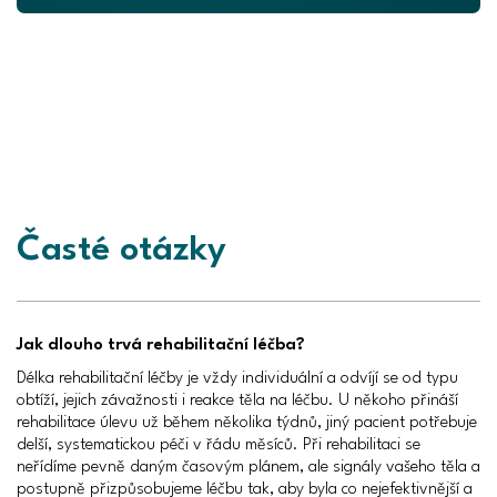
Časté otázky
Jak dlouho trvá rehabilitační léčba?
Délka rehabilitační léčby je vždy individuální a odvíjí se od typu
obtíží, jejich závažnosti i reakce těla na léčbu. U někoho přináší
rehabilitace úlevu už během několika týdnů, jiný pacient potřebuje
delší, systematickou péči v řádu měsíců. Při rehabilitaci se
neřídíme pevně daným časovým plánem, ale signály vašeho těla a
postupně přizpůsobujeme léčbu tak, aby byla co nejefektivnější a