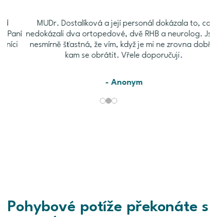
MUDr. Dostalíková a její personál dokázala to, co
M
ní
nedokázali dva ortopedové, dvě RHB a neurolog. Jsem
i
nesmírně šťastná, že vím, když je mi ne zrovna dobře,
kam se obrátit. Vřele doporučuji.
- Anonym
Pohybové potíže překonáte s