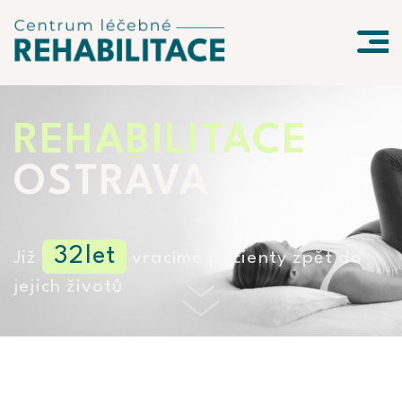
REHABILITACE
OSTRAVA
32
let
Již
vracíme pacienty zpět do
jejich životů